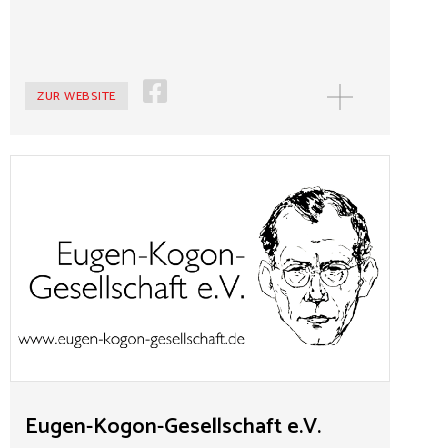
ZUR WEBSITE
Eugen-Kogon-Gesellschaft e.V.
Die Eugen-Kogon-Gesellschaft verfolgt das Ziel,
Kogons Beitrag zur Analyse des Nationalsozialismus
und zu den Lehren daraus für die Neugründung der
Demokratie nach 1945 in Erinnerung zu rufen und die
Relevanz dessen auch für heutige Herausforderungen
aufzuzeigen. Dies beschränkt sich dabei nicht auf die
Person Eugen Kogons, sondern will auch generell einen
Beitrag zur erinnerungskulturellen Würdigung des
Neubeginns der Demokratie nach 1945 leisten.
Eugen-Kogon-Gesellschaft e.V.