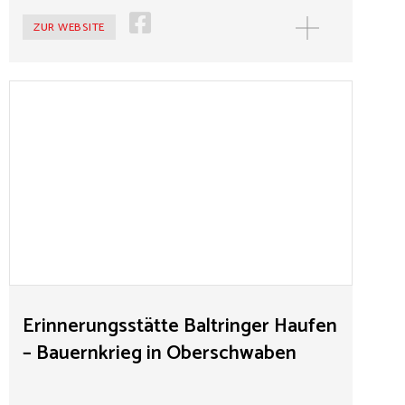
ZUR WEBSITE
MEHR
Erinnerungsstätte Baltringer Haufen – Bauernkrieg in
Oberschwaben
Über Wochen versammelten sich 1525 in
Baltringen/Oberschwaben bis zu 18 000 Personen und
beklagten ihre Entrechtung. Ihre Forderung: eine
Ordnung gemäß dem „Wort Gottes“. In Memmingen
schloss sich die Protestbewegung zusammen zur
„Christlichen Vereinigung“. Mit den Zwölf Artikeln
erschien ein erster Grundrechtskatalog, das Ziel: eine
Ablösung des Feudalsystems. Die Erinnerungsstätte
Baltringer Haufen - Bauernkrieg in Oberschwaben
Erinnerungsstätte Baltringer Haufen
möchte dieser frühen demokratisch-republikanischen
– Bauernkrieg in Oberschwaben
Erhebung ein Denkmal setzen.