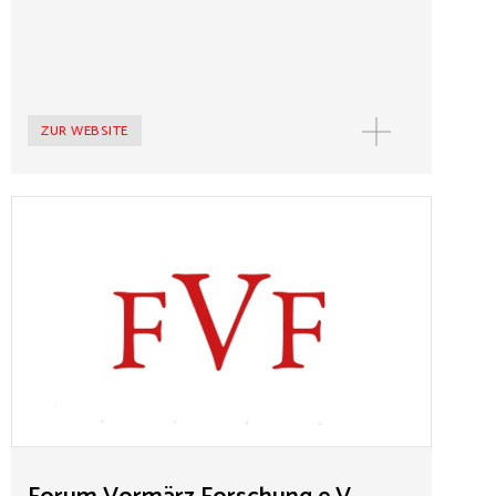
ZUR WEBSITE
Forum Vormärz Forschung e.V.
Das Forum Vormärz Forschung e.V. widmet sich der
Förderung der wissenschaftlichen Auseinandersetzung
mit der Epoche des Vormärz (1815-1848/49). Dabei
trägt das Forum dazu bei, die politischen,
gesellschaftlichen und literarischen Innovationen wie
die fortschrittlichen Kräfte der Zeit neu zu betrachten
und so die Erinnerung an die Bedeutung des Vormärz für
die Entwicklung einer modernen demokratischen
Gesellschaft wachzuhalten. Hierfür gibt das Forum ein
Jahrbuch heraus, organisiert regelmäßig Tagungen und