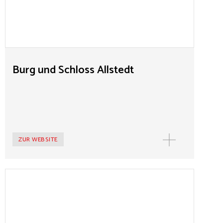
Demokratiegeschichte auf. Insbesondere seine Kritik
der Willkür und Reformunwilligkeit der weltlichen und
geistlichen Obrigkeit weist weit über das 16.
Jahrhundert hinaus. In seiner Fürstenpredigt kann man
den Umbruch vom unmündigen Untertanen zum
selbstbestimmten Menschen erkennen. Damit
Burg und Schloss Allstedt
markiert diese einen Markstein für die Entwicklung
demokratischer Grundrechte.
ZUR WEBSITE
MEHR
Büchnerhaus
Das Büchnerhaus in Riedstadt-Goddelau ist das
Geburtshaus des Dramatikers Georg Büchner. Heute ist
das Haus ein Kulturzentrum mit einem