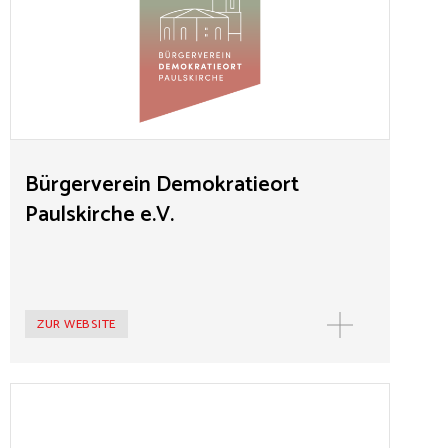
Demokratieort Paulskirche stärken und dazu
beitragen, die demokratische Praxis selbst zu festigen
und demokratiefeindlichen Bewegungen durch
Engagement und Bürgersinn den Nährboden zu
entziehen. Insbesondere setzt sich der Verein dafür
ein, dass ein „Haus der Demokratie“ am
Demokratieort Paulskirche errichtet und entsprechend
diesen Zielen ausgestaltet wird.
Bürgerverein Demokratieort
Paulskirche e.V.
ZUR WEBSITE
Deutsche Gesellschaft e.V.
Die Deutsche Gesellschaft e.V. ist der erste nach dem