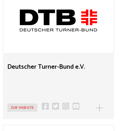
Der DTB ist mit ca. 5 Millionen Mitgliedern der
zweitgrößte Spitzensportverband im deutschen Sport.
Die angegliederte Deutschen Turnerjugend (DTJ) ist mit
über 1,8 Millionen Mitgliedern der größte Kinder- und
Jugendverband Deutschlands. Die Turnbewegung geht
auf das Jahr 1811 zurück. Der DTB führt regelmäßig
Tagungen und Ausstellungen zur kritischen
Aufarbeitung der Turngeschichte durch.
Deutscher Turner-Bund e.V.
ZUR WEBSITE
MEHR