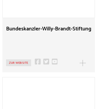
Stiftung unterhält zwei ständige Ausstellungen über
Willy Brandt im Forum Willy Brandt Berlin und im
Willy-Brandt-Haus Lübeck. Eine Kernaufgabe der
Stiftung besteht in der Auswertung des Willy-Brandt-
Archivs im Archiv der sozialen Demokratie der
Bundeskanzler-Willy-Brandt-Stiftung
Friedrich-Ebert-Stiftung und anderer Archive. Ebenso
bietet die Stiftung ein umfassendes historisch-
politisches Veranstaltungs- und Bildungsprogramm an.
ZUR WEBSITE
MEHR
Burg und Schloss Allstedt
In Allstedt kann an authentischer Wirkungsstätte die
Dauerausstellung „1523 – Thomas Müntzer. Ein Knecht
Gottes“ besichtigt werden. Das Wirken des
Reformators weist Anknüpfungspunkte zur