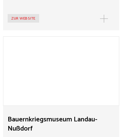
ZUR WEBSITE
Bauernkriegsmuseum Landau-Nußdorf
Das Museum erinnert an den Pfälzischen Bauernkrieg
von 1525, bei dem sich die linksrheinischen Bauern den
Forderungen der 12 Artikel von Memmingen
anschlossen. Thematisiert wird auch die Französische
Revolutionszeit mit der ersten Gemeindewahl im
Januar 1790. Erinnert wird ebenfalls an Pfarrer Johann
Georg Lehmann, der 1848 in einer Denkschrift an das
Paulskirchenparlament die Gleichstellung der Juden
forderte.
Bauernkriegsmuseum Landau-
Nußdorf