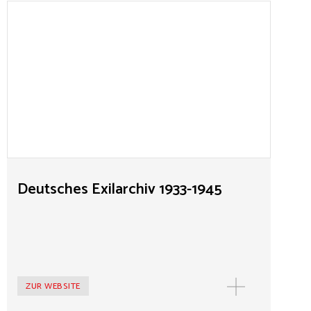
Deutsches Exilarchiv 1933-1945
Das Deutsche Exilarchiv 1933–1945 der Deutschen
Nationalbibliothek ist ein Ort der Auseinandersetzung
mit den Themen Exil und Emigration während der Zeit
des Nationalsozialismus. Eine einzigartige Sammlung
von Exilpublikationen und Exilzeitschriften,
persönlichen Nachlässen, Beständen institutioneller
Provenienz sowie umfangreichen Freihandbeständen
steht für Forschende zur Verfügung. Mit analogen und
virtuellen Ausstellungen, einem vielfältigen
Veranstaltungsprogramm und Publikationen vermittelt
Deutsches Exilarchiv 1933-1945
das Exilarchiv seine Themen in die Öffentlichkeit und
lädt zum Dialog ein.
ZUR WEBSITE
MEHR