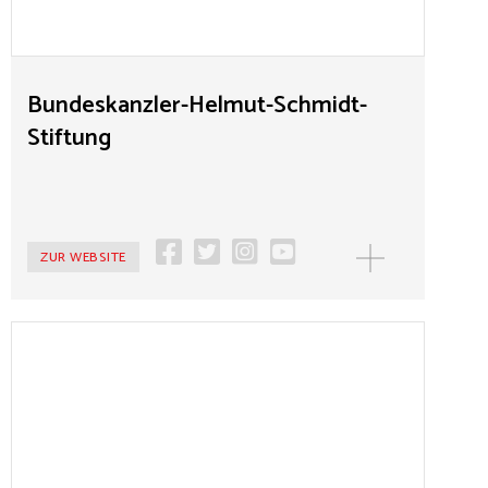
geprägt. In diesem Sinne würdigt die Stiftung zum
einen seine historischen Verdienste. Zum anderen trägt
sie die Themen, mit denen sich Helmut Schmidt Zeit
seines Lebens auseinandersetzte, in die Zukunft.
Bundeskanzler-Helmut-Schmidt-
Stiftung
ZUR WEBSITE
MEHR
Bundeskanzler-Willy-Brandt-Stiftung
Die Bundeskanzler-Willy-Brandt-Stiftung wurde 1994
vom Deutschen Bundestag errichtet und erinnert an
das Leben und politische Wirken des
sozialdemokratischen Politikers, herausragenden
Staatsmannes und Friedensnobelpreisträgers. Die