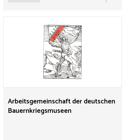
Arbeitsgemeinschaft der deutschen
Bauernkriegsmuseen
Die Arbeitsgemeinschaft der deutschen
Bauernkriegsmuseen mit ihren derzeit elf Mitgliedern
gründete sich 2007. Alljährlich treten die
Museumsleiter zusammen zu Vorträgen,
Erfahrungsaustausch, Museumsführungen und
gemeinsamen Aktionen. Die AG erstellt gemeinsame
Flyer, verabschiedet gemeinsame Resolutionen und
plant derzeit eine gemeinsame Ausstellung.
Arbeitsgemeinschaft der deutschen
Bauernkriegsmuseen