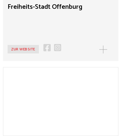
zum 12. September 1847, als in diesem Gebäude die „13
Freiheits-Stadt Offenburg
Forderungen des Volkes“ verabschiedet worden sind.
Auch erinnern ein Gedenkraum und eine Ausstellung an
die ehemaligen Mitglieder der jüdischen Gemeinde
Offenburgs und deren Schicksal.
ZUR WEBSITE
MEHR
Friedhof der Märzgefallenen
Auf dem Gelände des Friedhofs erinnert eine
Dauerausstellung an die Revolutionen von März 1848
und November 1918. Der Friedhof ist ein authentischer
Ort der Revolutionsereignisse, ein Denkmal für die
Revolutionen und die gefallenen Barrikadenkämpfer,
sowie ein Ort demokratischer Traditionsbildung und
ein Lernort der europäischen Demokratie.