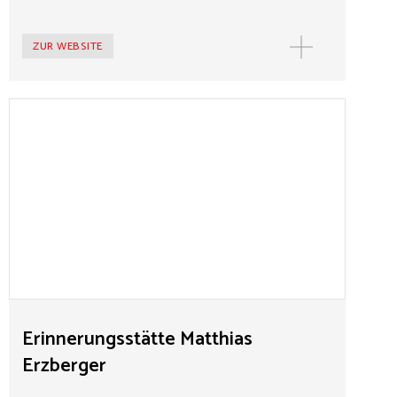
ZUR WEBSITE
MEHR
Erinnerungsstätte Matthias Erzberger
Matthias Erzberger (1875-1921) war ein wichtiger
Wegbereiter deutscher Demokratie, der 1921 von
rechten Nationalisten ermordet wurde. Seit 2004 stellt
eine Ausstellung im Geburtshaus Erzbergers das Leben
des katholischen Politikers und die Erinnerung an ihn
vor. Originale Exponate ergänzen inszenierte
Bildräume und mediale Zugänge. Das Haus der
Geschichte Baden-Württemberg erarbeitete die
Ausstellung und betreut sie. Die Stadt Münsingen
betreibt die Erinnerungsstätte Matthias Erzberger, der
Erinnerungsstätte Matthias
Geschichtsverein Münsingen kümmert sich um die
Erzberger
Besucherinnen und Besucher.