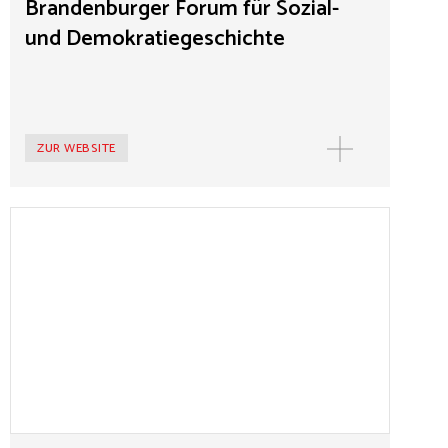
Brandenburger Forum für Sozial-
und Demokratiegeschichte
ZUR WEBSITE
MEHR
Brüder-Grimm-Stadt Hanau
1832 fand in Hanau das Wilhelmsbader Fest statt. 1837
gründete sich die Turngemeinde Hanau, 1848 in der
Wallonisch-Niederländischen Kirche der Deutsche
Turnerbund. Das „Hanauer Ultimatum“ wurde im März
1848 vom Balkon des Neustädter Rathauses verkündet.
Den in Hanau geborenen Brüdern Jacob und Wilhelm
Grimm wurde 1896 ein Nationaldenkmal auf dem
Marktplatz gewidmet. Im Historischen Museum
Schloss Philippsruhe ist die neue Abteilung „Moderne