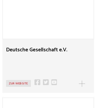
Fall der Mauer gegründete gesamtdeutsche Verein. Am
13. Januar 1990 wurde er von Persönlichkeiten des
öffentlichen Lebens aus Ost und West mit dem Ziel
gegründet, die Teilung zu überwinden, das Miteinander
in Deutschland und Europa zu fördern sowie Vorurteile
abzubauen. Diesen Grundsätzen verpflichtet,
organisiert die Deutsche Gesellschaft e.V. über 700
Veranstaltungen jährlich in den Bereichen Politik &
Geschichte, Kultur & Gesellschaft sowie EU & Europa.
Deutsche Gesellschaft e.V.
Damit gehört sie zu den aktivsten überparteilichen
Organisationen in Deutschland.
ZUR WEBSITE
Deutscher Turner-Bund e.V.