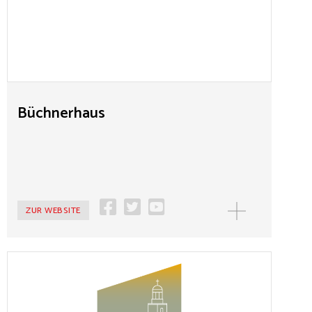
Literaturmuseum. Träger des Büchnerhauses ist der
Förderverein Büchnerhaus e.V. Der 1995 von Büchner-
Freunden gegründete Verein hat sich zum Ziel gesetzt,
Leben, Werk, Zeit und Wirken Georg Büchners einem
breiten Publikum nahezubringen. Der als
gemeinnützig anerkannte Förderverein führt Vorträge,
Lesungen und kulturelle Veranstaltungen durch und
Büchnerhaus
betreut ehrenamtlich die Besucher des Büchnerhauses.
ZUR WEBSITE
MEHR
Bürgerverein Demokratieort Paulskirche e.V.
Der Bürgerverein, gegründet 2021, will die historische,
politische, kulturelle und demokratische Bildung am