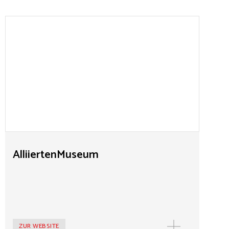
AlliiertenMuseum
Das AlliiertenMuseum in Berlin beschäftigt sich mit der
Nachkriegsgeschichte der Bundesrepublik und West-
Berlins. Es würdigt den Beitrag der Westmächte zur
Stabilisierung, Internationalisierung,
Demokratisierung und Liberalisierung der
Bundesrepublik unter den Bedingungen des Kalten
Krieges. Im Fokus steht der Einsatz der Westmächte für
die Freiheit Berlins.
AlliiertenMuseum
ZUR WEBSITE