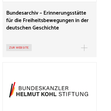
Geschichte“ informiert über die deutschen
Freiheitsbewegungen im 19. Jahrhundert und seit dem
Bundesarchiv – Erinnerungsstätte
Jahr 2009 über Opposition, Widerstand und Friedliche
für die Freiheitsbewegungen in der
Revolution in der DDR.
deutschen Geschichte
ZUR WEBSITE
MEHR
Bundeskanzler-Helmut-Kohl-Stiftung
Die Bundeskanzler-Helmut-Kohl-Stiftung erinnert an
das politische Wirken und die Lebensleistung Helmut
Kohls. Die Stiftung versteht sich als Einrichtung der
politisch-historischen Bildung, als Ort der Information
und des offenen Austausches. Im Zentrum Berlins wird
sie zu Veranstaltungen über den Kanzler der Einheit,
den Ehrenbürger Europas, den verlässlichen