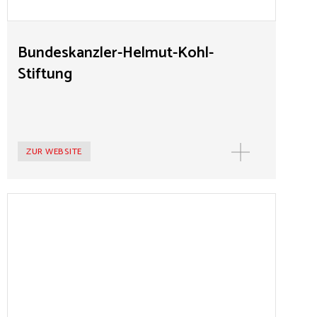
Bündnispartner und den als Reformer angetretenen
Christdemokraten einladen, wobei auch bisher
weniger beleuchtete Aspekte seiner Regierungszeit zur
Bundeskanzler-Helmut-Kohl-
Sprache kommen.
Stiftung
ZUR WEBSITE
Bundeskanzler-Helmut-Schmidt-Stiftung
Die Bundeskanzler-Helmut-Schmidt-Stiftung erinnert
an einen der bedeutendsten deutschen Staatsmänner
des 20. Jahrhunderts. Nicht nur als Hamburger
Innensenator und fünfter Bundeskanzler setzte Helmut
Schmidt Maßstäbe. Wie kein anderer hat er auch als
Publizist und Vordenker die politische Diskussion