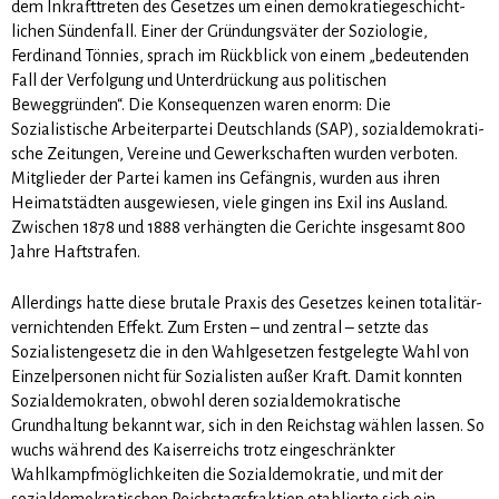
dem Inkrafttreten des Gesetzes um einen demokratiegeschicht­
lichen Sündenfall. Einer der Gründungsväter der Soziologie,
Ferdinand Tönnies, sprach im Rückblick von einem „bedeutenden
Fall der Verfolgung und Unterdrückung aus politischen
Beweggründen“. Die Konsequenzen waren enorm: Die
Sozialistische Arbeiterpartei Deutschlands (SAP), sozialdemokrati­
sche Zeitungen, Vereine und Gewerkschaften wurden verboten.
Mitglieder der Partei kamen ins Gefäng­nis, wurden aus ihren
Heimatstädten ausgewiesen, viele gingen ins Exil ins Ausland.
Zwischen 1878 und 1888 verhängten die Gerichte insgesamt 800
Jahre Haftstrafen.
Allerdings hatte diese brutale Praxis des Gesetzes keinen totalitär-
vernichtenden Effekt. Zum Ersten – und zentral – setzte das
Sozialistengesetz die in den Wahlgesetzen festgelegte Wahl von
Einzelperso­nen nicht für Sozialisten außer Kraft. Damit konnten
Sozialdemokraten, obwohl deren sozialdemokra­tische
Grundhaltung bekannt war, sich in den Reichstag wählen lassen. So
wuchs während des Kaiser­reichs trotz eingeschränkter
Wahlkampfmöglichkeiten die Sozialdemokratie, und mit der
sozialdemo­kratischen Reichstagsfraktion etablierte sich ein