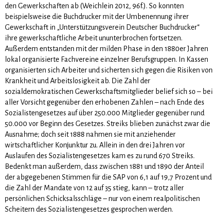
den Gewerkschaften ab (Weichlein 2012, 96f.). So konnten
beispielsweise die Buchdrucker mit der Umbenennung ihrer
Gewerkschaft in „Unterstützungsverein Deutscher Buchdru­cker“
ihre gewerkschaftliche Arbeit ununterbrochen fortsetzen.
Außerdem entstanden mit der milden Phase in den 1880er Jahren
lokal organisierte Fachvereine einzelner Berufsgruppen. In Kassen
organi­sierten sich Arbeiter und sicherten sich gegen die Risiken von
Krankheit und Arbeitslosigkeit ab. Die Zahl der
sozialdemokratischen Gewerkschaftsmitglieder belief sich so – bei
aller Vorsicht gegenüber den erhobenen Zahlen – nach Ende des
Sozialistengesetzes auf über 250.000 Mitglieder gegenüber rund
50.000 vor Beginn des Gesetzes. Streiks blieben zunächst zwar die
Ausnahme; doch seit 1888 nahmen sie mit anziehender
wirtschaftlicher Konjunktur zu. Allein in den drei Jahren vor
Auslaufen des Sozialistengesetzes kam es zu rund 670 Streiks.
Bedenkt man außerdem, dass zwischen 1881 und 1890 der Anteil
der abgegebenen Stimmen für die SAP von 6,1 auf 19,7 Prozent und
die Zahl der Mandate von 12 auf 35 stieg, kann – trotz aller
persönlichen Schick­salsschläge – nur von einem realpolitischen
Scheitern des Sozialistengesetzes gesprochen werden.