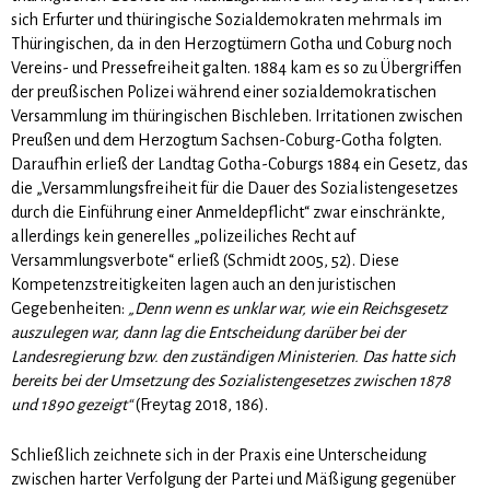
sich Erfurter und thüringische Sozialdemokraten mehrmals im
Thüringischen, da in den Herzogtümern Gotha und Coburg noch
Vereins- und Pressefreiheit galten. 1884 kam es so zu Übergriffen
der preußischen Polizei während einer sozialdemokratischen
Versammlung im thürin­gi­schen Bischleben. Irritationen zwischen
Preußen und dem Herzogtum Sachsen-Co­burg-Gotha folgten.
Daraufhin erließ der Land­tag Gotha-Coburgs 1884 ein Gesetz, das
die „Versammlungsfreiheit für die Dauer des Sozialistengesetzes
durch die Einführung einer Anmeldepflicht“ zwar einschränkte,
allerdings kein generelles „polizeiliches Recht auf
Versammlungsverbote“ erließ (Schmidt 2005, 52). Diese
Kompetenzstreitigkeiten lagen auch an den juristischen
Gegebenheiten:
„Denn wenn es unklar war, wie ein Reichsgesetz
auszulegen war, dann lag die Entscheidung darüber bei der
Landesregierung bzw. den zuständigen Ministerien. Das hatte sich
bereits bei der Umsetzung des Sozi­alistengesetzes zwischen 1878
und 1890 gezeigt“
(Freytag 2018, 186).
Schließlich zeichnete sich in der Praxis eine Unterscheidung
zwischen harter Verfolgung der Partei und Mäßigung gegenüber