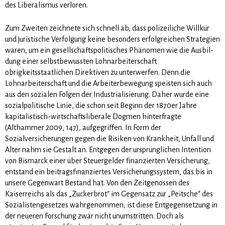
des Liberalismus ver­loren.
Zum Zweiten zeichnete sich schnell ab, dass polizeiliche Willkür
und juristische Verfolgung keine be­sonders erfolgreichen Strategien
waren, um ein gesellschaftspolitisches Phänomen wie die Ausbil­
dung einer selbstbewussten Lohnarbeiterschaft
obrigkeitsstaatlichen Direktiven zu unterwerfen. Denn die
Lohnarbeiterschaft und die Arbeiterbewegung speisten sich auch
aus den sozialen Folgen der In­dustrialisierung. Daher wurde eine
sozialpolitische Linie, die schon seit Beginn der 1870er Jahre
kapita­listisch-wirtschaftsliberale Dogmen hinterfragte
(Althammer 2009, 147), aufgegriffen. In Form der
Sozialversicherungen gegen die Risiken von Krankheit, Unfall und
Alter nahm sie Gestalt an. Entgegen der ursprüng­li­chen Intention
von Bismarck einer über Steuergelder finanzierten Versicherung,
ent­stand ein beitragsfinanziertes Versicherungssystem, das bis in
unsere Gegenwart Bestand hat. Von den Zeitgenossen des
Kaiserreichs als das „Zuckerbrot“ im Gegensatz zur „Peitsche“ des
Sozialistengesetzes wahrgenommen, ist diese Entgegensetzung in
der neueren Forschung zwar nicht unumstritten. Doch als