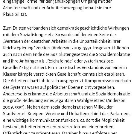
eingängige Formel für den janusköpfigen Umgang mit der
Arbeiterschaft und der Arbeiterbewe­gung behält sie ihre
Plausibilität.
Zum Dritten verbanden sich demokratiegeschichtliche Wirkungen
mit dem Sozialis­tengesetz. So wurde auf der einen Seite das
„Vertrauen der deutschen Arbeiter in die Unparteilichkeit ihrer
Reichsregierung“ zerstört (Anderson 2009, 359). Insgesamt blieben
auch nach dem Ende des Sozialistengesetzes die Sozialdemokratie
und ihre Anhänger als „Reichsfeinde“ oder „vaterlandslose
Gesellen“ stigmatisiert. Ein marxistisches Verständnis von einer in
Klassenkämpfe verstrickten Gesell­schaft konnte sich etablieren.
Die Arbeiterschaft fühlte sich ausgegrenzt. Kompromisse in­nerhalb
des Systems waren auf politischer Ebene nicht vorgesehen.
Andererseits erkannte die Arbeiter­schaft und die Sozialdemokratie
die große Bedeutung eines „egalitären Wahlgesetzes“ (Anderson
2009, 359f.). Neben dem sozialdemokratischen Milieu der
Stadtviertel, Kneipen, Vereine und Debat­ten erhielt das Parlament
eine wichtige Kommunika­tions­funktion, da dort die Möglichkeit
bestand, Arbeiterinteressen zu vertreten und einer breiten
Öffentlichkeit zu präsentieren. Darüber hinaus er­folgte über