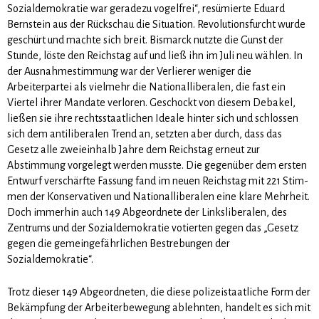
Sozialdemokratie war geradezu vogelfrei“, resümierte Eduard
Bernstein aus der Rückschau die Situation. Revolutionsfurcht wurde
geschürt und machte sich breit. Bismarck nutzte die Gunst der
Stunde, löste den Reichstag auf und ließ ihn im Juli neu wählen. In
der Ausnahmestimmung war der Verlierer weniger die
Arbeiterpartei als vielmehr die Nationalliberalen, die fast ein
Viertel ihrer Mandate verloren. Geschockt von diesem Debakel,
ließen sie ihre rechtsstaatli­chen Ideale hinter sich und schlossen
sich dem antiliberalen Trend an, setzten aber durch, dass das
Gesetz alle zweieinhalb Jahre dem Reichstag erneut zur
Abstimmung vorgelegt werden musste. Die gegenüber dem ersten
Entwurf verschärfte Fassung fand im neuen Reichstag mit 221 Stim­
men der Konservativen und Nationalliberalen eine klare Mehrheit.
Doch immerhin auch 149 Abgeord­nete der Linksliberalen, des
Zentrums und der Sozialdemokratie votierten gegen das „Gesetz
gegen die gemeingefährlichen Bestrebungen der
Sozialdemokratie“.
Trotz dieser 149 Abgeordneten, die diese polizeistaatliche Form der
Bekämpfung der Arbeiterbewe­gung ablehnten, handelt es sich mit