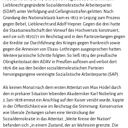
Liebknecht ge­gründete Sozialdemokratische Arbeiterpartei
(SDAP) unter Verfolgung und Gefängnisstrafen gelitten. Nach
Gründung des Nationalstaats kam es 1872 in Leipzig zum Prozess
gegen Bebel, Liebknecht und Adolf Hepner. Gegen die drei hatte
die Staatsanwaltschaft den Vorwurf des Hochverrats konstruiert,
weil sie sich 1870/71 im Reichstag und in den Parteizeitungen gegen
die Kredite zur Durchführung des Krie­ges gegen Frankreich sowie
gegen die Annexion von Elsass-Lothringen ausgesprochen hatten.
Weitere juristische Schritte folgten. So ließ 1874 der preußische
Obrigkeitsstaat den ADAV in Preußen auflösen und verbot dort
1876 die aus den beiden sozialde­mokra­ti­schen Parteien
hervorgegangene vereinigte Sozia­lis­ti­sche Arbeiterpartei (SAP).
Als keinen Monat nach dem ersten Attentat von Max Hödel durch
den in prekärer Situation lebenden Akademiker Karl Nobeling am
2. Juni 1878 erneut ein Anschlag auf den Kaiser verübt wurde, kippte
in der Öffentlichkeit wie im Reichstag die Stimmung. Konservative
wie liberale Zeitungen sahen eine Ver­strickung der
Sozialdemokratie in das Attentat. „Weite Kreise der Nation“
befanden sich „in einem Zu­stand, der an Wahnsinn grenzte. Die