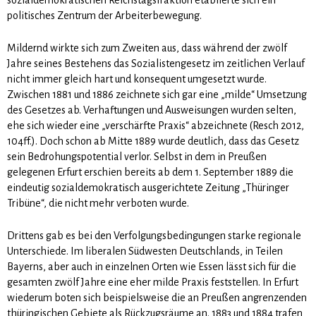
politisches Zentrum der Arbeiterbewegung.
Mildernd wirkte sich zum Zweiten aus, dass während der zwölf
Jahre seines Bestehens das Sozialistengesetz im zeitlichen Verlauf
nicht immer gleich hart und konsequent umgesetzt wurde.
Zwischen 1881 und 1886 zeichnete sich gar eine „milde“ Umsetzung
des Gesetzes ab. Verhaftungen und Ausweisungen wur­den selten,
ehe sich wieder eine „verschärfte Praxis“ abzeichnete (Resch 2012,
104ff.). Doch schon ab Mit­te 1889 wurde deutlich, dass das Gesetz
sein Bedrohungspotential verlor. Selbst in dem in Preußen
gelegenen Erfurt erschien bereits ab dem 1. September 1889 die
eindeutig sozialdemokratisch ausgerichtete Zeitung „Thüringer
Tribüne“, die nicht mehr verboten wurde.
Drittens gab es bei den Verfolgungsbedingungen starke regionale
Unterschiede. Im liberalen Südwes­ten Deutschlands, in Teilen
Bayerns, aber auch in einzelnen Orten wie Essen lässt sich für die
gesamten zwölf Jahre eine eher milde Praxis feststellen. In Erfurt
wiederum boten sich beispielsweise die an Preußen angrenzenden
thüringischen Gebiete als Rückzugsräume an. 1883 und 1884 trafen