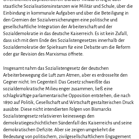
staatliche Sozialisationsinstanzen wie Militär und Schule, über die
Einbindung in kommu­nale Aufgaben und über die Beteiligung in
den Gremien der Sozialversicherungen eine politische und
gesellschaftliche Integration der Arbeiterschaft und der
Sozialdemokratie in das deutsche Kaiserreich. Es ist kein Zufall,
dass sich mit dem Ende des Sozialistengesetzes innerhalb der
Sozialdemokratie der Spielraum für eine Debatte um die Reform
oder gar Revision des Marxismus öffnete.
Insgesamt nahm das Sozialistengesetz der deutschen
Arbeiterbewegung die Luft zum Atmen, aber es erdrosselte den
Gegner nicht. Im Gegenteil: Das Gesetz schweißte das
sozialdemokratische Milieu en­ger zusammen, ließ eine
schlagkräftige parlamentarische Opposition entstehen, die nach
1890 auf Po­litik, Ge­sell­schaft und Wirtschaft gestalterischen Druck
ausübte. Diese nicht intendierten Folgen von Bismarcks
Sozialistengesetz relativieren keineswegs den
demokratiegeschichtlichen Sündenfall des Kaiserreichs und seine
demokratischen Defizite. Aber sie zeigen umgekehrt die
Bedeutung von politischem, zivilgesellschaftlichem Engagement