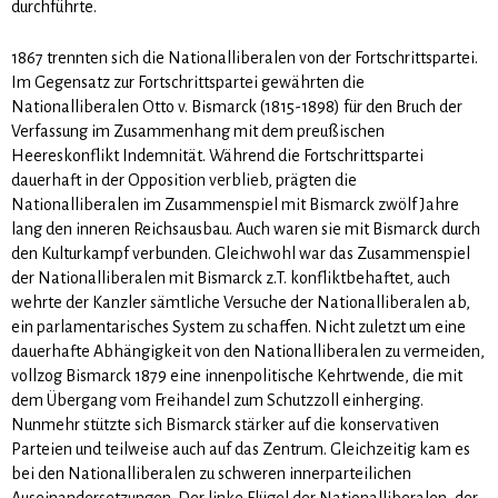
durchführte.
1867 trennten sich die Nationalliberalen von der Fortschrittspartei.
Im Gegensatz zur Fortschrittspartei gewährten die
Nationalliberalen Otto v. Bismarck (1815-1898) für den Bruch der
Verfassung im Zusammenhang mit dem preußischen
Heereskonflikt Indemnität. Während die Fortschrittspartei
dauerhaft in der Opposition verblieb, prägten die
Nationalliberalen im Zusammenspiel mit Bismarck zwölf Jahre
lang den inneren Reichsausbau. Auch waren sie mit Bismarck durch
den Kulturkampf verbunden. Gleichwohl war das Zusammenspiel
der Nationalliberalen mit Bismarck z.T. konfliktbehaftet, auch
wehrte der Kanzler sämtliche Versuche der Nationalliberalen ab,
ein parlamentarisches System zu schaffen. Nicht zuletzt um eine
dauerhafte Abhängigkeit von den Nationalliberalen zu vermeiden,
vollzog Bismarck 1879 eine innenpolitische Kehrtwende, die mit
dem Übergang vom Freihandel zum Schutzzoll einherging.
Nunmehr stützte sich Bismarck stärker auf die konservativen
Parteien und teilweise auch auf das Zentrum. Gleichzeitig kam es
bei den Nationalliberalen zu schweren innerparteilichen
Auseinandersetzungen. Der linke Flügel der Nationalliberalen, der