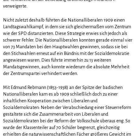
verweigerte.
Nicht zuletzt deshalb führten die Nationalliberalen 1909 einen
Landtagswahlkampf, in dem sie sich gleichermaßen vom Zentrum
wie der SPD distanzierten. Diese Strategie erwies sich jedoch als
schwerer Fehler. Die Nationalliberalen konnten gerade einmal vier
von 73 Mandaten bei den Hauptwahlen gewin­nen, sodass sie bei
den Stichwahlen erneut auf ein Bündnis mit der Sozialdemokratie
angewiesen waren. Dies führte immerhin zu 13 weiteren
Mandatsgewinnen, auch konnte wiederum die absolute Mehrheit
der Zentrumspartei verhindert werden.
Mit Edmund Rebmann (1853-1938) an der Spitze der badischen
Nationalliberalen kam es ab 1909 schließlich doch zu einer
inhaltlichen Kooperation zwischen Liberalen und
Sozialdemokraten: Neben der Verabschiedung einer Steuerreform
gestaltete sich die Zu­sam­menarbeit von Liberalen und
Sozialdemokraten bei der Reform der Volksschule überaus eng. So
wurde der Klassenteiler auf 70 Schüler begrenzt, gleichzeitig
erhielten die naturwissenschaftlichen Fä­cher größeres Gewicht im