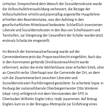
Lehrplan. Entsprechend dem Wunsch der Sozialdemokratie wurde
die Volksschullehrerausbildung verbessert, die Bezüge der
Volksschullehrer erhöht und planmäßig angestellte Hauptlehrer
erhielten den Beamtenstatus, was den Aufstieg in den
gesellschaftlichen Mittelstand bedeutete. Schließlich investierten
Liberale und Sozialdemokraten in den Bau von Schulhäusern und
Turnhallen, zur Steigerung der Gesundheit der Schüler wurden jetzt
erstmals Schulärzte eingestellt.
Im Bereich der Kommunalverfassung wurde auf der
Gemeindeebene jetzt das Proporzwahlrecht eingeführt. Auch das
in den Kommunen geltende Dreiklas­sen­wahlrecht wurde
reformiert, wobei die erste Wählerklasse zwar erhalten blieb, aber
an Gewicht verlor. Überhaupt war die Gemeinde der Ort, an dem
sich die Zusammenarbeit zwischen Liberalen und
Sozialdemokraten fruchtbringend gestaltete. So arbeitete bspw. in
Freiburg der nationalliberale Oberbürgermeister Otto Winterer
(1846-1915) erfolgreich mit dem Vorsitzenden der SPD in
Oberbaden Wilhelm Engler (1873-1938) zusammen. Auf Antrag
Englers kam es in der Breisgau-Metropole zur Einführung eines