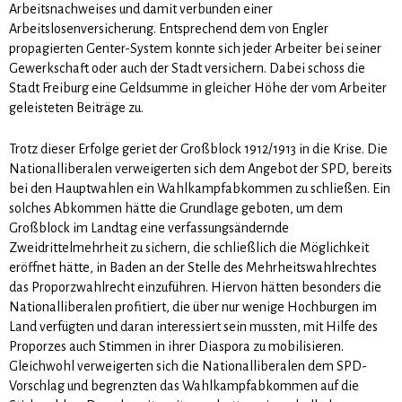
Arbeitsnachweises und damit verbunden einer
Arbeitslosenversicherung. Entsprechend dem von Engler
propagierten Genter-System konnte sich jeder Arbeiter bei seiner
Gewerkschaft oder auch der Stadt versichern. Dabei schoss die
Stadt Freiburg eine Geldsumme in gleicher Höhe der vom Arbeiter
geleisteten Beiträge zu.
Trotz dieser Erfolge geriet der Großblock 1912/1913 in die Krise. Die
Nationalliberalen verweigerten sich dem Angebot der SPD, bereits
bei den Hauptwahlen ein Wahlkampfabkommen zu schließen. Ein
solches Abkommen hätte die Grundlage geboten, um dem
Großblock im Landtag eine verfassungsändernde
Zweidrittelmehrheit zu sichern, die schließlich die Möglichkeit
eröffnet hätte, in Baden an der Stelle des Mehrheitswahlrechtes
das Proporzwahlrecht einzuführen. Hiervon hätten besonders die
Nationalliberalen profitiert, die über nur wenige Hochburgen im
Land verfügten und daran interessiert sein mussten, mit Hilfe des
Proporzes auch Stimmen in ihrer Diaspora zu mobilisieren.
Gleichwohl verweigerten sich die Nationalliberalen dem SPD-
Vorschlag und begrenzten das Wahlkampfabkommen auf die