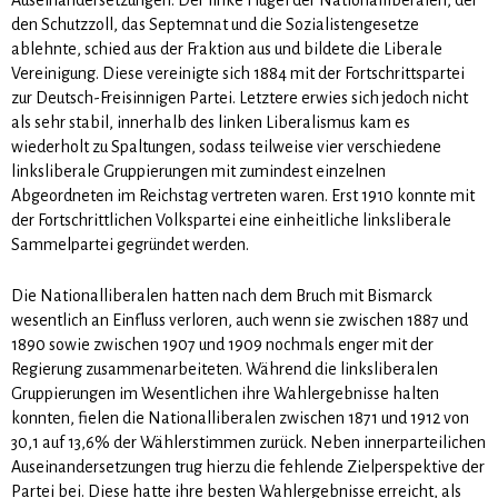
den Schutzzoll, das Septemnat und die Sozialistengesetze
ablehnte, schied aus der Fraktion aus und bildete die Liberale
Vereinigung. Diese vereinigte sich 1884 mit der Fortschrittspartei
zur Deutsch-Freisinnigen Partei. Letztere erwies sich jedoch nicht
als sehr stabil, innerhalb des linken Liberalismus kam es
wiederholt zu Spaltungen, sodass teil­weise vier verschiedene
linksliberale Gruppierungen mit zumindest einzelnen
Abgeordneten im Reichstag vertreten waren. Erst 1910 konnte mit
der Fortschrittlichen Volkspartei eine einheitliche linksliberale
Sammelpartei gegründet werden.
Die Nationalliberalen hatten nach dem Bruch mit Bismarck
wesentlich an Einfluss verloren, auch wenn sie zwischen 1887 und
1890 sowie zwischen 1907 und 1909 nochmals enger mit der
Regierung zusammenarbeiteten. Während die linksliberalen
Gruppierungen im Wesentlichen ihre Wahlergebnisse halten
konnten, fielen die Nationalliberalen zwischen 1871 und 1912 von
30,1 auf 13,6% der Wählerstimmen zurück. Neben innerparteilichen
Auseinandersetzungen trug hierzu die fehlende Zielperspektive der
Partei bei. Diese hatte ihre besten Wahlergebnisse erreicht, als