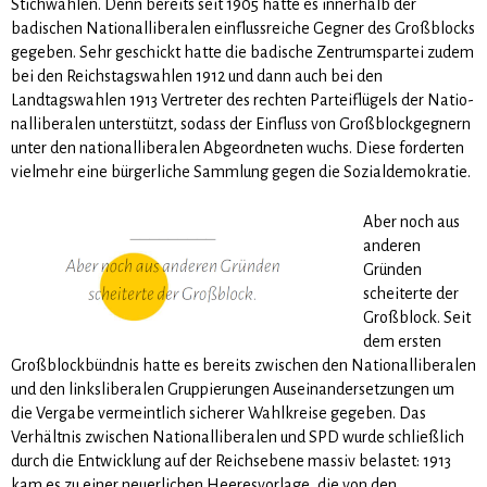
Stichwahlen. Denn bereits seit 1905 hatte es innerhalb der
badischen Nationalliberalen einflussreiche Gegner des Großblocks
gegeben. Sehr geschickt hatte die badische Zentrumspartei zudem
bei den Reichstagswahlen 1912 und dann auch bei den
Landtagswahlen 1913 Vertreter des rechten Parteiflügels der Natio­
nal­li­beralen unterstützt, sodass der Einfluss von Großblockgegnern
unter den nationalliberalen Abgeord­ne­ten wuchs. Diese forderten
vielmehr eine bürgerliche Sammlung gegen die Sozialdemokratie.
Aber noch aus
anderen
Gründen
scheiterte der
Großblock. Seit
dem ersten
Großblockbündnis hatte es bereits zwischen den Nationalliberalen
und den linksliberalen Gruppierungen Auseinandersetzungen um
die Vergabe vermeintlich sicherer Wahlkreise gegeben. Das
Verhältnis zwischen Nationalliberalen und SPD wurde schließlich
durch die Entwicklung auf der Reichsebene massiv belastet: 1913
kam es zu einer neuerlichen Heeresvorlage, die von den