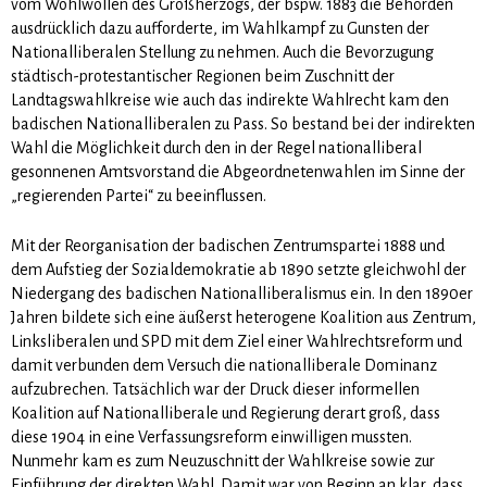
vom Wohlwollen des Großherzogs, der bspw. 1883 die Behörden
ausdrücklich dazu aufforderte, im Wahlkampf zu Gunsten der
Nationalliberalen Stellung zu nehmen. Auch die Bevorzugung
städtisch-protestantischer Regionen beim Zuschnitt der
Landtagswahlkreise wie auch das indirekte Wahlrecht kam den
badischen Nationalliberalen zu Pass. So bestand bei der indirekten
Wahl die Möglichkeit durch den in der Regel nationalliberal
gesonnenen Amtsvorstand die Abgeordnetenwahlen im Sinne der
„regierenden Partei“ zu beeinflussen.
Mit der Reorganisation der badischen Zentrumspartei 1888 und
dem Aufstieg der Sozialdemokratie ab 1890 setzte gleichwohl der
Niedergang des badischen Nationalliberalismus ein. In den 1890er
Jahren bildete sich eine äußerst heterogene Koalition aus Zentrum,
Linksliberalen und SPD mit dem Ziel einer Wahlrechtsreform und
damit verbunden dem Versuch die nationalliberale Dominanz
aufzubrechen. Tatsächlich war der Druck dieser informellen
Koalition auf Nationalliberale und Regierung derart groß, dass
diese 1904 in eine Verfassungsreform einwilligen mussten.
Nunmehr kam es zum Neuzuschnitt der Wahlkreise sowie zur
Einführung der direkten Wahl. Damit war von Beginn an klar, dass