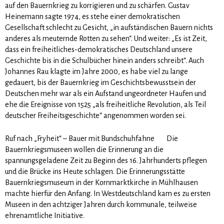
auf den Bauernkrieg zu korrigieren und zu schärfen. Gustav
Heinemann sagte 1974, es stehe einer demokratischen
Gesellschaft schlecht zu Gesicht, „in aufständischen Bauern nichts
anderes als meuternde Rotten zu sehen“. Und weiter: „Es ist Zeit,
dass ein freiheitliches-demokratisches Deutschland unsere
Geschichte bis in die Schulbücher hinein anders schreibt“. Auch
Johannes Rau klagte im Jahre 2000, es habe viel zu lange
gedauert, bis der Bauernkrieg im Geschichtsbewusstsein der
Deutschen mehr war als ein Aufstand ungeordneter Haufen und
ehe die Ereignisse von 1525 „als freiheitliche Revolution, als Teil
deutscher Freiheitsgeschichte“ angenommen worden sei.
Ruf nach „Fryheit“ – Bauer mit Bundschuhfahne
Die
Bauernkriegsmuseen wollen die Erinnerung an die
spannungsgeladene Zeit zu Beginn des 16. Jahrhunderts pflegen
und die Brücke ins Heute schlagen. Die Erinnerungsstätte
Bauernkriegsmuseum in der Kornmarktkirche in Mühlhausen
machte hierfür den Anfang. In Westdeutschland kam es zu ersten
Museen in den achtziger Jahren durch kommunale, teilweise
ehrenamtliche Initiative.