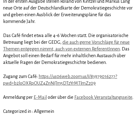
In der ersten Ausgabe stellen Roland von Kintzel und Markus Lang
neue Orte auf der Deutschlandkarte der Demokratiegeschichte vor
und geben einen Ausblick der Erweiterungspläne für das
kommende Jahr.
Das Café findet etwa alle 4-6 Wochen statt. Die organisatorische
Betreuung liegt bei der GEDG,
die auch gerne Vorschläge für neue
Themen entgegen nimmt, auch von externen ReferentInnen
. Das
Angebot soll einen Bedarf für mehr inhaltlichen Austausch über
aktuelle Fragen der Demokratiegeschichte bedienen.
Zugang zum Café:
https://us06web.zoom.us/j/83979016277?
pwd=b2loOXRpOUZ4ZnNjTm5DTzYrMTlmZz09
Anmeldung per
E-Mail
oder über die
Facebook Veranstaltungsseite
.
Categorized in :
Allgemein